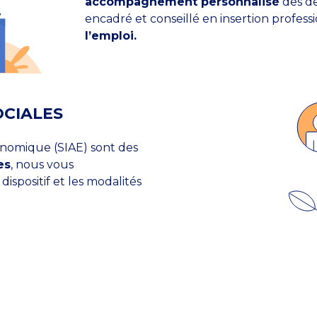
accompagnement personnalisé
des de
encadré et conseillé en insertion profess
l’emploi.
OCIALES
conomique (SIAE) sont des
es
, nous vous
spositif et les modalités